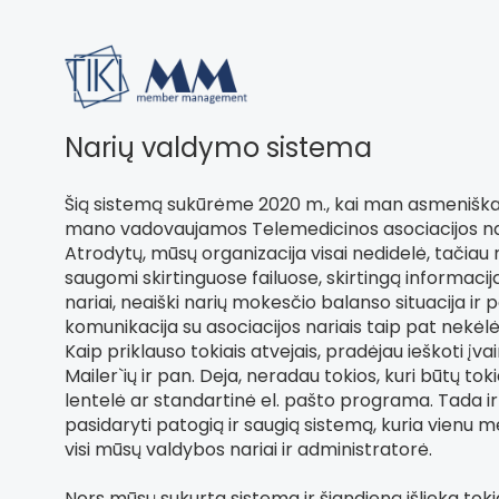
Narių valdymo sistema
Šią sistemą sukūrėme 2020 m., kai man asmeniškai
mano vadovaujamos Telemedicinos asociacijos nar
Atrodytų, mūsų organizacija visai nedidelė, tačiau 
saugomi skirtinguose failuose, skirtingą informacij
nariai, neaiški narių mokesčio balanso situacija ir 
komunikacija su asociacijos nariais taip pat nekėl
Kaip priklauso tokiais atvejais, pradėjau ieškoti įva
Mailer`ių ir pan. Deja, neradau tokios, kuri būtų to
lentelė ar standartinė el. pašto programa. Tada i
pasidaryti patogią ir saugią sistemą, kuria vienu 
visi mūsų valdybos nariai ir administratorė.
Nors mūsų sukurta sistema ir šiandieną išlieka tokia