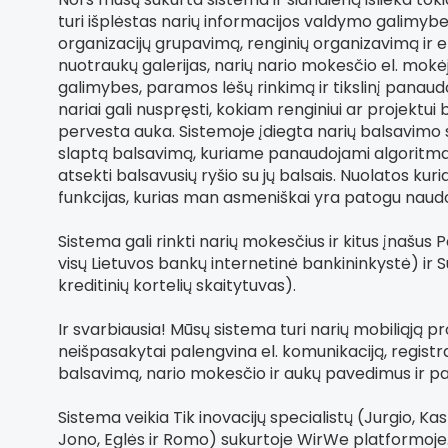
turi išplėstas narių informacijos valdymo galimybes,
organizacijų grupavimą, renginių organizavimą ir el. 
nuotraukų galerijas, narių nario mokesčio el. mokė
galimybes, paramos lėšų rinkimą ir tikslinį panau
nariai gali nuspręsti, kokiam renginiui ar projektu
pervesta auka. Sistemoje įdiegta narių balsavimo 
slaptą balsavimą, kuriame panaudojami algoritmai
atsekti balsavusių ryšio su jų balsais. Nuolatos k
funkcijas, kurias man asmeniškai yra patogu naudo
Sistema gali rinkti narių mokesčius ir kitus įnašus 
visų Lietuvos bankų internetinė bankininkystė) ir S
kreditinių kortelių skaitytuvas).
Ir svarbiausia! Mūsų sistema turi narių mobiliąją p
neišpasakytai palengvina el. komunikaciją, registrac
balsavimą, nario mokesčio ir aukų pavedimus ir pa
Sistema veikia Tik inovacijų specialistų (Jurgio, Ka
Jono, Eglės ir Romo) sukurtoje WirWe platformoje