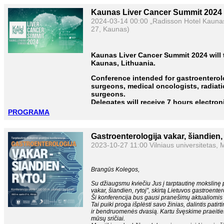
Kaunas Liver Cancer Summit 2024
2024-03-14 00:00 „Radisson Hotel Kaunas“
27, Kaunas)
Kaunas
Liver Cancer Summit 2024 will 
Kaunas, Lithuania.
Conference intended for gastroenterol
surgeons, medical oncologists, radiati
surgeons.
Delegates will receive 7 hours electro
The official language of the Meeting i
PROGRAMA
will not be provided.
Conference is FREE OF CHARGE.
Gastroenterologija vakar, šiandien, 
Online registration is accepted until 1
2023-10-27 11:00 Vilniaus universitetas, M
https://reg.eventas.lt/website/13493/
Brangūs Kolegos,
Su džiaugsmu kviečiu Jus į tarptautinę mokslinę 
vakar, šiandien, rytoj”, skirtą Lietuvos gastroente
Ši konferencija bus gausi pranešimų aktualiomis
Tai puiki proga išplėsti savo žinias, dalintis pati
ir bendruomenės dvasią. Kartu švęskime praeities
mūsų sričiai.