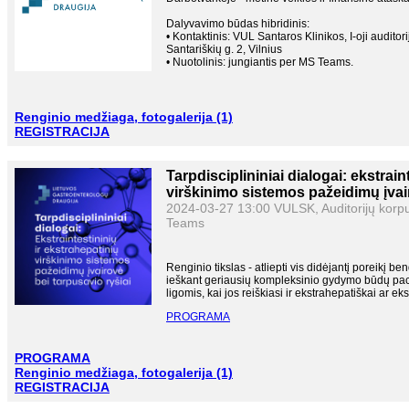
Vilniaus universiteto ligoninės Santar
Dalyvavimo būdas hibridinis:
gastroenterologijos ir dietologijos cen
• Kontaktinis: VUL Santaros Klinikos, I-oji auditor
Santariškių g. 2, Vilnius
• Nuotolinis: jungiantis per MS Teams.
Lietuvos sveikatos mokslų universitet
Renginio medžiaga, fotogalerija (1)
REGISTRACIJA
Tarpdisciplininiai dialogai: ekstrain
virškinimo sistemos pažeidimų įvair
2024-03-27 13:00 VULSK, Auditorijų korpusa
Teams
Renginio tikslas - atliepti vis didėjantį poreikį bendr
ieškant geriausių kompleksinio gydymo būdų pac
ligomis, kai jos reiškiasi ir ekstrahepatiškai ar eks
PROGRAMA
PROGRAMA
Renginio medžiaga, fotogalerija (1)
REGISTRACIJA