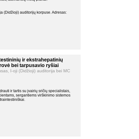
os klinikų hepatologijos,
tras
ija (Didžioji) auditorijų korpuse. Adresas:
as
testininių ir ekstrahepatinių
ovė bei tarpusavio ryšiai
s, I-oji (Didžioji) auditorija bei MC
auti ir tartis su įvairių sričių specialistais,
ientams, sergantiems virškinimo sistemos
traintestiniškai.