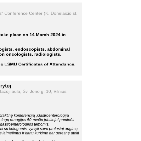
 Conference Center (K. Donelaicio st.
take place on 14 March 2024 in
ogists, endoscopists, abdominal
on oncologists, radiologists,
nic LSMU Certificates of Attendance.
s English. Simultaneous translation
rytoj
1 March 2024:
ažoji aula, Šv. Jono g. 10, Vilnius
praktinę konferenciją „Gastroenterologija
rologų draugijos 50-mečio jubiliejui paminėti.
 gastroenterologijos temomis.
rtimi su kolegomis, vystyti savo profesinį augimą
 laimėjimus ir kartu kurkime dar geresnę ateitį