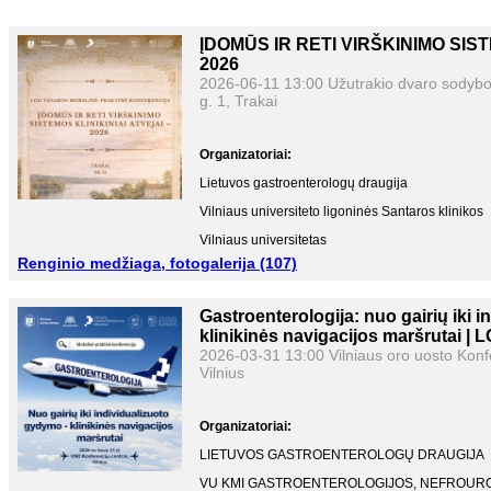
ĮDOMŪS IR RETI VIRŠKINIMO SIST
2026
2026-06-11 13:00 Užutrakio dvaro sodybos
g. 1, Trakai
Organizatoriai:
Lietuvos gastroenterologų draugija
Vilniaus universiteto ligoninės Santaros klinikos
Vilniaus universitetas
Renginio medžiaga, fotogalerija (107)
Lietuvos sveikatos mokslų universitetas
Lietuvos sveikatos mokslų universiteto ligoninė 
Gastroenterologija: nuo gairių iki 
Konferencija skirta:
klinikinės navigacijos maršrutai | 
2026-03-31 13:00 Vilniaus oro uosto Konfe
gydytojams gastroenterologams, dietologams, še
chirurgams, infekcinių ligų gydytojams, endosk
Vilnius
psichiatrams, slaugytojams, dirbantiems gastroent
vidaus ligų srityse, rezidentams, besispecializuoja
Organizatoriai:
Sertifikatai:
LIETUVOS GASTROENTEROLOGŲ DRAUGIJA
Suteikiamos 4 valandos kompetencijų grupių tob
VU KMI GASTROENTEROLOGIJOS, NEFROURO
4 valandos kompetencijų tobulinimui bus suteiktos