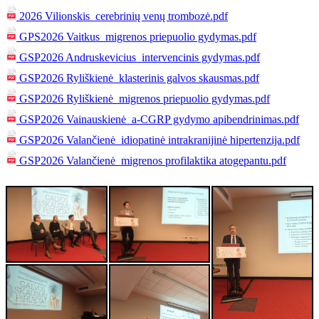
2026 Vilionskis_cerebrinių venų trombozė.pdf
GPS2026 Vaitkus_migrenos priepuolio gydymas.pdf
GSP2026 Andruskevicius_intervencinis gydymas.pdf
GSP2026 Ryliškienė_klasterinis galvos skausmas.pdf
GSP2026 Ryliškienė_migrenos priepuolio gydymas.pdf
GSP2026 Vainauskienė_a-CGRP gydymo apibendrinimas.pdf
GSP2026 Valančienė_idiopatinė intrakranijinė hipertenzija.pdf
GSP2026 Valančienė_migrenos profilaktika atogepantu.pdf