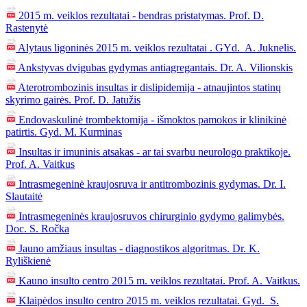
2015 m. veiklos rezultatai - bendras pristatymas. Prof. D.
Rastenytė
Alytaus ligoninės 2015 m. veiklos rezultatai . GYd. A. Juknelis.
Ankstyvas dvigubas gydymas antiagregantais. Dr. A. Vilionskis
Aterotrombozinis insultas ir dislipidemija - atnaujintos statinų
skyrimo gairės. Prof. D. Jatužis
Endovaskulinė trombektomija - išmoktos pamokos ir klinikinė
patirtis. Gyd. M. Kurminas
Insultas ir imuninis atsakas - ar tai svarbu neurologo praktikoje.
Prof. A. Vaitkus
Intrasmegeninė kraujosruva ir antitrombozinis gydymas. Dr. I.
Slautaitė
Intrasmegeninės kraujosruvos chirurginio gydymo galimybės.
Doc. S. Ročka
Jauno amžiaus insultas - diagnostikos algoritmas. Dr. K.
Ryliškienė
Kauno insulto centro 2015 m. veiklos rezultatai. Prof. A. Vaitkus.
Klaipėdos insulto centro 2015 m. veiklos rezultatai. Gyd. S.