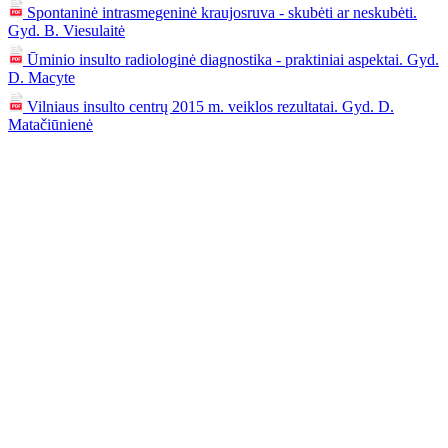
Spontaninė intrasmegeninė kraujosruva - skubėti ar neskubėti.
Gyd. B. Viesulaitė
Ūminio insulto radiologinė diagnostika - praktiniai aspektai. Gyd.
D. Macyte
Vilniaus insulto centrų 2015 m. veiklos rezultatai. Gyd. D.
Matačiūnienė