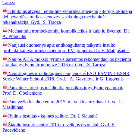
Taroza
Klinikinis atvejis - embolinė vidurinės smegenų arterijos okliuzija
dėl bevardės arterijos stenozės_- sekminga mechaninė
rekanalizacija. Gyd. S. Taroza
Mechaninių trombektomijų komplikacijos ir kaip jų išvengti. Dr.
A. Pranculis
Naujausi duomenys apie antikoaguliantų taikyma insulto
profilaktikai ivairioms pacientų su PV grupėms. Dr. V. Matijošaitis.
Naujos AHA mokslo tyrimais paremtos rekomendacijos pacientu
atrankai gydymui trombolize 2016 m. Gyd. S. Taroza
Neurologinės ir radiologinės naujienos iš ESO-ESMINT-ESNR
Stroke Winter School 2016. Gyd. A. Gavrilova ir G. Lngvenis
Pamatines arterijos insulto diagnostikos ir gydymo ypatumai.
Prof. D. Obelienienė
Panevėžio insulto centro 2015 m. veiklos rezultatai. Gyd. L.
Masiliūnas
Rytinis insultas - ką mes galime. Dr. I. Slautaitė
Šiaulių insulto centro 2015 m. veiklos rezultatai. Gyd. E.
Pacevičienė