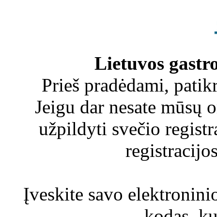
Lietuvos gastr
Prieš pradėdami, patikr
Jeigu dar nesate mūsų o
užpildyti svečio regist
registracij
Įveskite savo elektroninio
kodas, kur