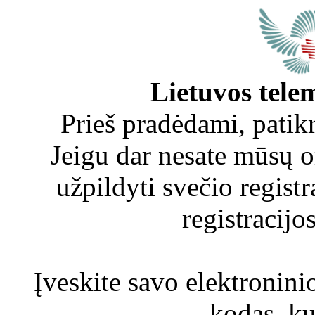
Lietuvos tele
Prieš pradėdami, patikr
Jeigu dar nesate mūsų o
užpildyti svečio regist
registracij
Įveskite savo elektroninio
kodas, kur